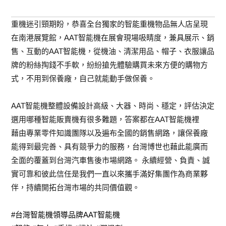
重機迷引頸期盼，恭喜全台獨家的智能重機物品無人店呈現
在南港展覽館，AAT智能機在展會現場吸睛度，兼具展示、銷
售、互動的AAT智能機，從機油、清潔用品、帽子、衣服讓品
牌的粉絲掏錢不手軟，紛紛搶先體驗購買未來方便的購物方
式，不用到保養廠，自己就能動手做保養。
AAT智能機整體設備設計高級、大器、時尚、穩定，評估決定
選用哪種智能販賣機有很多難題，答案都在AAT智能機裡
藉由專業零件知識團隊以及遍布全國的銷售網路，讓保養廠
能得到最完善、具有競爭力的服務，台灣博世也藉此能廣而
全面的覆蓋到台灣汽車售後市場網路。 永續經營、負責、誠
實可靠和彼此信任是我們一直以來攜手滿好集團作為商業夥
伴，持續開拓台灣市場的共同價值觀。
#台灣智能機領導品牌AAT智能機