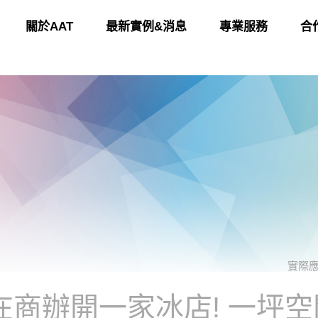
關於AAT
最新實例&消息
專業服務
合
實際
在商辦開一家冰店! 一坪空