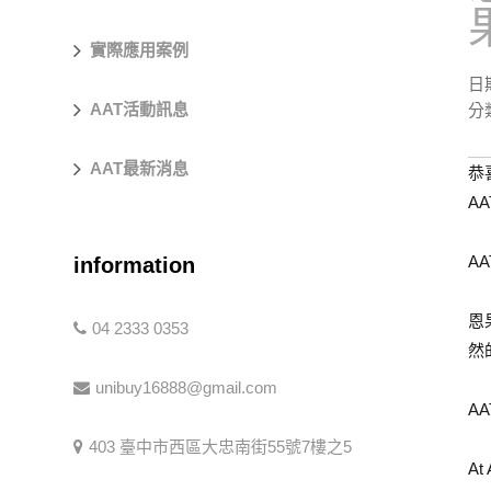
實際應用案例
日
AAT活動訊息
分
AAT最新消息
恭
A
A
information
恩
04 2333 0353
然
unibuy16888@gmail.com
AA
403 臺中市西區大忠南街55號7樓之5
At