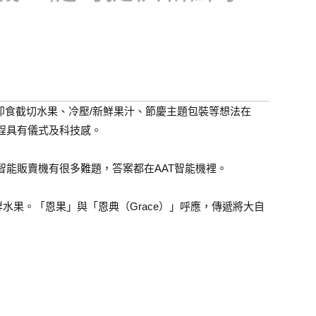
​即食截切水果、冷壓/新鮮果汁、​節慶主題包裝等想法在
程具有儀式及科技感。
智能販賣機有很多難題，答案都在AAT智能機裡。
地提供新鮮水果。「恩果」與「恩典（Grace）」呼應，傳遞將大自