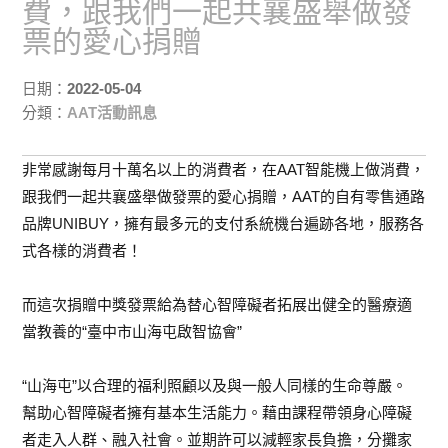
費，跟我們一起共襄盛舉做發
票的愛心捐贈
日期：
2022-05-04
分類：
AAT活動訊息
非常感謝每月十萬名以上的消費者，在AAT智能機上做消費，
跟我們一起共襄盛舉做發票的愛心捐贈，AAT的自有零售通路
品牌UNIBUY，擁有最多元的支付系統機台遍跡各地，服務各
式各樣的消費者！
而這次捐贈中獎發票給為替心智障礙者拓展出健全的醫療適
當教養的“臺中市山海屯啟智協會”
“山海屯”以合理的福利照顧以及與一般人同樣的生命尊嚴。
幫助心智障礙者擁有基本生活能力。藉由課程帶領身心障礙
者走入人群、融入社會。並期許可以減輕家長負擔，分攤家