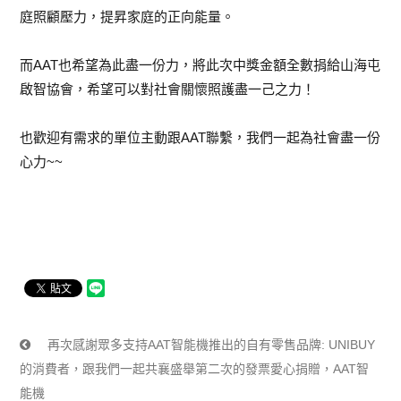
庭照顧壓力，提昇家庭的正向能量。
而AAT也希望為此盡一份力，將此次中獎金額全數捐給山海屯
啟智協會，希望可以對社會關懷照護盡一己之力！
也歡迎有需求的單位主動跟AAT聯繫，我們一起為社會盡一份
心力~~
再次感謝眾多支持AAT智能機推出的自有零售品牌: UNIBUY
的消費者，跟我們一起共襄盛舉第二次的發票愛心捐贈，AAT智
能機